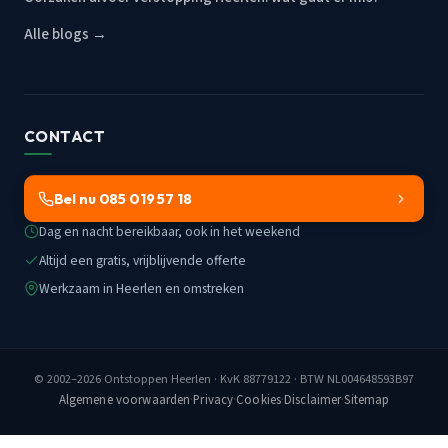
Alle blogs →
CONTACT
Bel nu 085 019 57 18
Dag en nacht bereikbaar, ook in het weekend
Altijd een gratis, vrijblijvende offerte
Werkzaam in Heerlen en omstreken
© 2002–2026
Ontstoppen Heerlen
· KvK 88779122 · BTW NL004648593B97
Algemene voorwaarden
·
Privacy
·
Cookies
·
Disclaimer
·
Sitemap