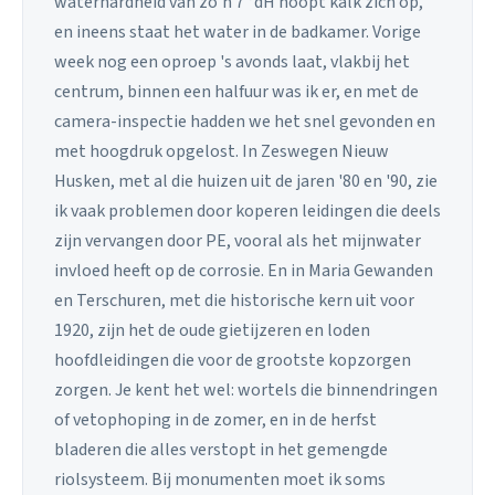
waterhardheid van zo'n 7 °dH hoopt kalk zich op,
en ineens staat het water in de badkamer. Vorige
week nog een oproep 's avonds laat, vlakbij het
centrum, binnen een halfuur was ik er, en met de
camera-inspectie hadden we het snel gevonden en
met hoogdruk opgelost. In Zeswegen Nieuw
Husken, met al die huizen uit de jaren '80 en '90, zie
ik vaak problemen door koperen leidingen die deels
zijn vervangen door PE, vooral als het mijnwater
invloed heeft op de corrosie. En in Maria Gewanden
en Terschuren, met die historische kern uit voor
1920, zijn het de oude gietijzeren en loden
hoofdleidingen die voor de grootste kopzorgen
zorgen. Je kent het wel: wortels die binnendringen
of vetophoping in de zomer, en in de herfst
bladeren die alles verstopt in het gemengde
riolsysteem. Bij monumenten moet ik soms