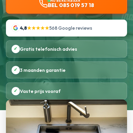
NU BEREIKBAAR
BEL 085 019 57 18
4,8
★★★★★
568 Google reviews
✓
Gratis telefonisch advies
✓
3 maanden garantie
✓
Vaste prijs vooraf