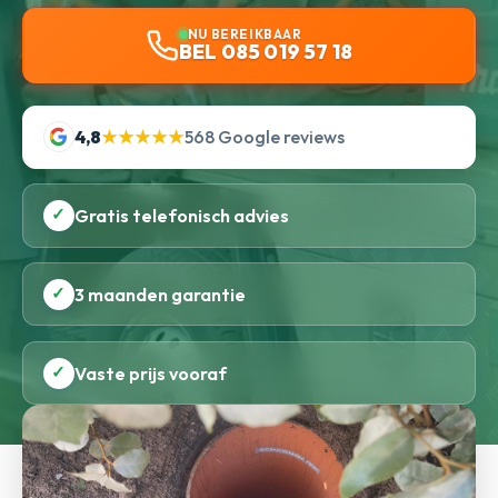
NU BEREIKBAAR
BEL 085 019 57 18
4,8
★★★★★
568 Google reviews
✓
Gratis telefonisch advies
✓
3 maanden garantie
✓
Vaste prijs vooraf